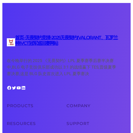
首页–无畏契约竞猜-2025无畏契约(VALORANT、瓦罗兰
特)VCT冠军巡回赛网站
在今晚举行的 2025 《无畏契约》LPL 夏季赛季后赛半决赛
中,BLG 电子竞技俱乐部成功以 3:1 的战绩赢下 TES,晋级夏季
赛决赛,这是 BLG 队史首次进入 LPL 夏季赛决
Facebook
Twitter
YouTube
LinkedIn
PRODUCTS
COMPANY
RESOURCES
SUPPORT