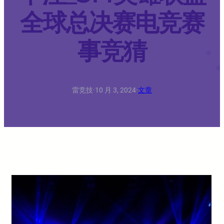
全球总决赛电竞赛
事竞猜
雷竞技
·
10 月 3, 2024
·
文章