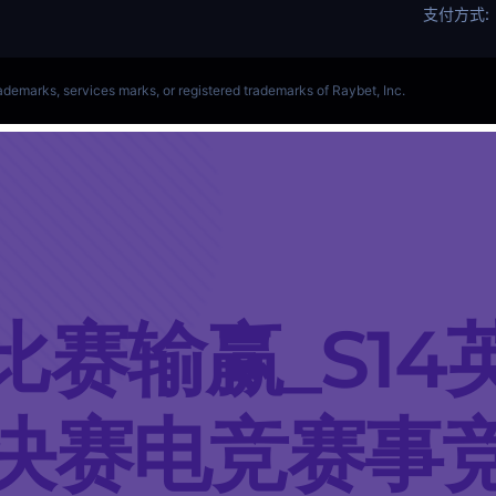
比赛输赢_S14
决赛电竞赛事