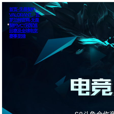
首页–无畏契约
VALORANT、瓦
罗兰特官网-无畏
契约VCT冠军巡
回赛及全球电竞
赛事竞猜