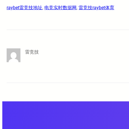
raybet雷竞技地址
, 
电竞实时数据网
, 
雷竞技raybet体育
雷竞技