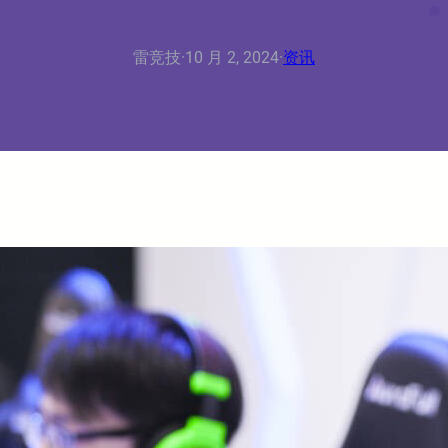
雷竞技
·
10 月 2, 2024
·
资讯