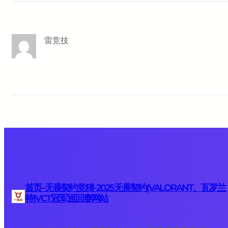
雷竞技
首页–无畏契约竞猜-2025无畏契约(VALORANT、瓦罗兰
特)VCT冠军巡回赛网站