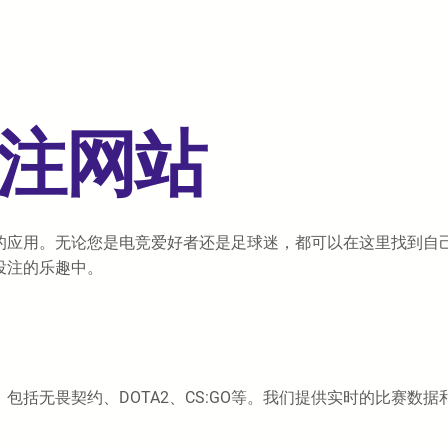
注网站
的应用。无论您是电竞爱好者还是足球迷，都可以在这里找到自
投注的乐趣中。
包括无畏契约、DOTA2、CS:GO等。我们提供实时的比赛数
。