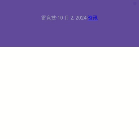
雷竞技
·
10 月 2, 2024
·
资讯