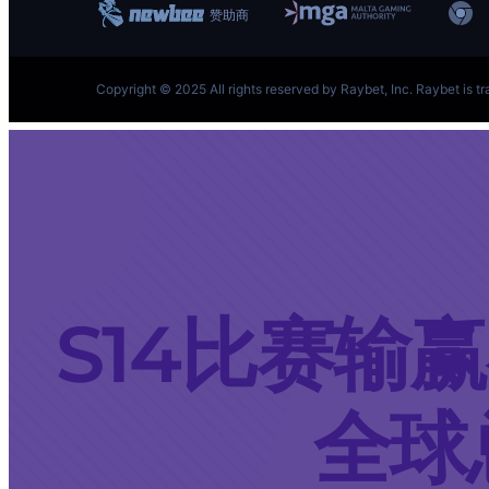
S14比赛输
全球