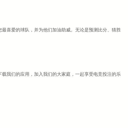
您最喜爱的球队，并为他们加油助威。无论是预测比分、猜胜
下载我们的应用，加入我们的大家庭，一起享受电竞投注的乐